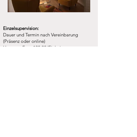
Einzelsupervision:
Dauer und Termin nach Vereinbarung
(Präsenz oder online)
Honorar: Euro 120,00/Einheit
Gruppensupervision:
Die Gruppe bietet Raum für Austausch,
kollegiale Unterstützung und professionelle
Weiterentwicklung.
Dauer: 4 Stunden (= 5 Einheiten)
Format: Präsenz oder online (nach
Vereinbarung)
Termin: flexibel planbar
Teilnehmerzahl: ab 4 Personen
Honorar: Euro 120,- pro Person
Reflexion stärkt professionelles