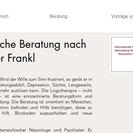
mich
Beratung
Vorträge u
sche Beratung nach
r Frankl
ird der Wille zum Sinn frustriert, so gerät er in
istungsabfall, Depression, Süchte, Langeweile,
s mehr auslösen kann. Die Logotherapie – nicht
ist eine sinnzentrierte Beratungsform und
ndung. Die Beratung ist orientiert an Menschen,
uation befinden und Hilfe benötigen, diese zu
g hilft, Blockaden auszuschalten und neue
terreichischer
Neurologe
und
Psychiater
. Er