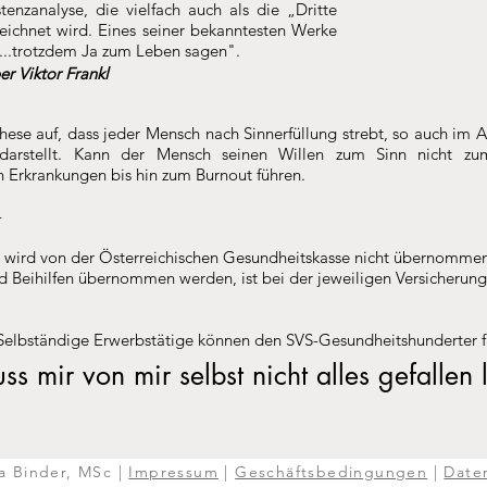
tenzanalyse
, die vielfach auch als die „Dritte
eichnet wird. Eines seiner bekanntesten Werke
"...trotzdem Ja zum Leben sagen".
r Viktor Frankl
These auf, dass jeder Mensch nach Sinnerfüllung strebt, so auch im 
 darstellt. Kann der Mensch seinen Willen zum Sinn nicht z
 Erkrankungen bis hin zum Burnout führen.
-
 wird von der Österreichischen Gesundheitskasse nicht übernommen
 Beihilfen übernommen werden, ist bei der jeweiligen Versicherung 
elbständige Erwerbstätige können den SVS-Gesundheitshunderter 
ss mir von mir selbst nicht alles gefallen 
na Binder, MSc |
Impressum
|
Geschäftsbedingungen
|
Date